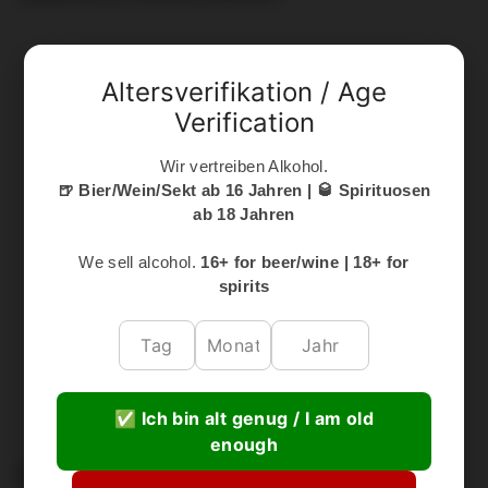
Altersverifikation / Age
Verification
Wir vertreiben Alkohol.
🍺 Bier/Wein/Sekt ab 16 Jahren | 🥃 Spirituosen
ab 18 Jahren
冰冻-Tiefgefroren!
司家厨 猪肉肉夹馍
We sell alcohol.
16+ for beer/wine | 18+ for
165克 /Chinesische
spirits
Sandwich Hamburg
mit Schweinfleisch
165g
€
€4,99
€30,24/kg
4
,
✅ Ich bin alt genug / I am old
9
enough
9
Mehr von
Neu eingetroffen