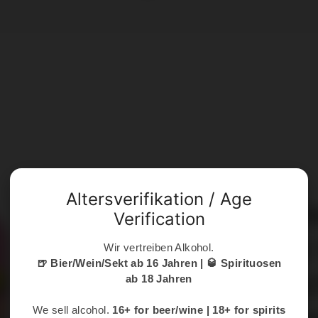
Altersverifikation / Age
Erfri
Verification
dem 
Wir vertreiben Alkohol.
🍺 Bier/Wein/Sekt ab 16 Jahren | 🥃 Spirituosen
Gesc
ab 18 Jahren
We sell alcohol.
16+ for beer/wine | 18+ for spirits