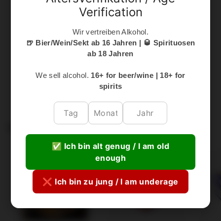
Verification
Wir vertreiben Alkohol.
熏香 珍贵玫瑰花香 20
🍺 Bier/Wein/Sekt ab 16 Jahren | 🥃 Spirituosen
支/ Weihrauch
ab 18 Jahren
Precious Rose
20PCS HEM
We sell alcohol.
16+ for beer/wine | 18+ for
€
€1,29
spirits
1
,
2
Mehr von
Neu eingetroffen
9
✅ Ich bin alt genug / I am old
In den Einkaufswagen legen
In den Einkaufswagen legen
enough
❌ Ich bin zu jung / I am underage