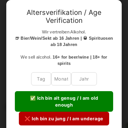
Altersverifikation / Age
Verification
Wir vertreiben Alkohol.
🍺 Bier/Wein/Sekt ab 16 Jahren | 🥃 Spirituosen
ab 18 Jahren
鱼泉 榨菜 双椒脆 80
克 /Eingelegte
We sell alcohol.
16+ for beer/wine | 18+ for
Sanfkohl Grüne und
spirits
Rote Paprika 80g
FISH WELL
€
€0,69
€8,63/kg
0
,
✅ Ich bin alt genug / I am old
6
enough
9
Mehr von
Eingelegte Produkte
❌ Ich bin zu jung / I am underage
In den Einkaufswagen legen
In den Einkaufswagen legen