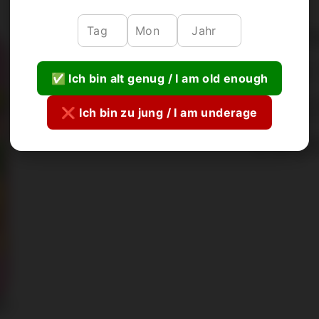
Erfri
dem 
✅ Ich bin alt genug / I am old enough
Gesc
❌ Ich bin zu jung / I am underage
Caly
pure Somm
Jetzt E