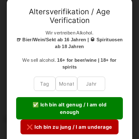
Altersverifikation / Age
Verification
Wir vertreiben Alkohol.
🍺 Bier/Wein/Sekt ab 16 Jahren | 🥃 Spirituosen
ab 18 Jahren
韩国寿司烤海苔 10张
We sell alcohol.
16+ for beer/wine | 18+ for
/Gerösteter Seetang
spirits
Nori für Sushi (10
Blätter) 25g Sukina
€
€3,69
€147,60/kg
3
,
✅ Ich bin alt genug / I am old
6
enough
9
Mehr von
andere getrocknete Produkt
❌ Ich bin zu jung / I am underage
In den Einkaufswagen legen
In den Einkaufswagen legen